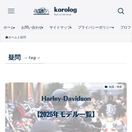
ホーム
お問い合わせ
サイトマップ
プライバシーポリシー
プロフ
ホーム
疑問
疑問
– tag –
知識・考察