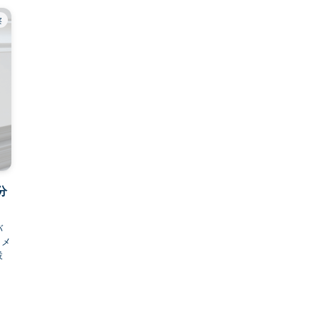
察
分
バ
カメ
設