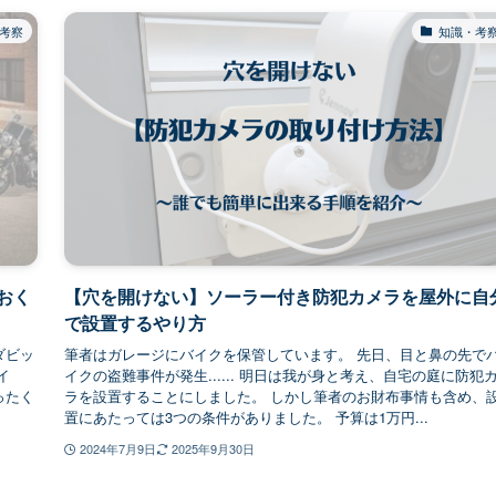
考察
知識・考
おく
【穴を開けない】ソーラー付き防犯カメラを屋外に自
で設置するやり方
ダビッ
筆者はガレージにバイクを保管しています。 先日、目と鼻の先で
イ
イクの盗難事件が発生...... 明日は我が身と考え、自宅の庭に防犯
ったく
ラを設置することにしました。 しかし筆者のお財布事情も含め、
置にあたっては3つの条件がありました。 予算は1万円...
2024年7月9日
2025年9月30日