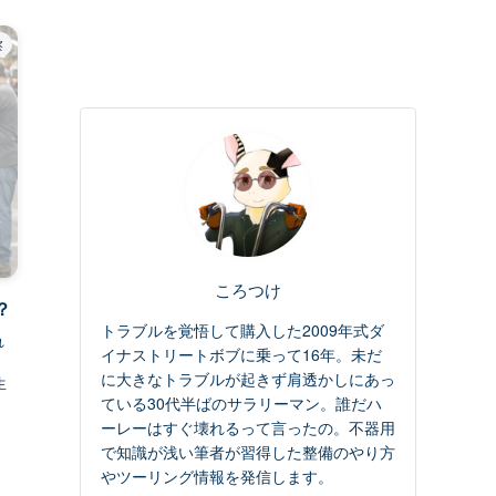
察
ころつけ
？
トラブルを覚悟して購入した2009年式ダ
れ
イナストリートボブに乗って16年。未だ
く
に大きなトラブルが起きず肩透かしにあっ
生
ている30代半ばのサラリーマン。誰だハ
ーレーはすぐ壊れるって言ったの。不器用
で知識が浅い筆者が習得した整備のやり方
やツーリング情報を発信します。