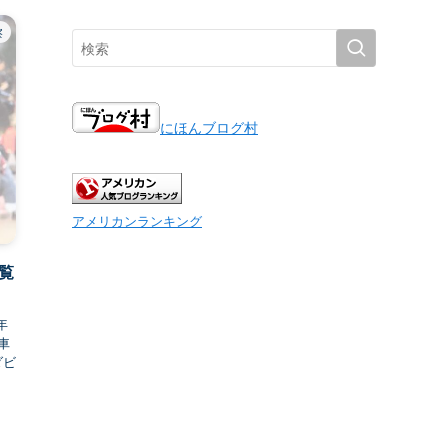
察
にほんブログ村
アメリカンランキング
覧
年
車
ダビ