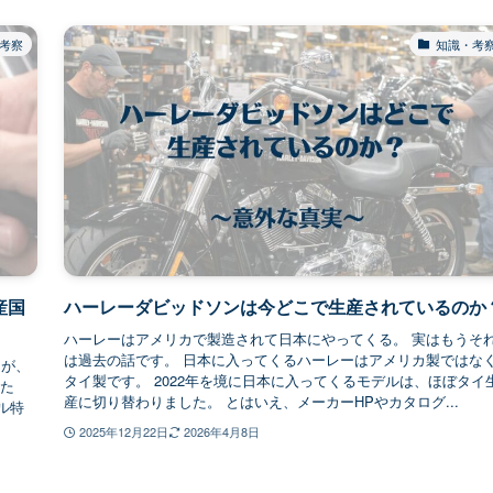
考察
知識・考
産国
ハーレーダビッドソンは今どこで生産されているのか
ハーレーはアメリカで製造されて日本にやってくる。 実はもうそ
は過去の話です。 日本に入ってくるハーレーはアメリカ製ではな
るが、
タイ製です。 2022年を境に日本に入ってくるモデルは、ほぼタイ
 た
産に切り替わりました。 とはいえ、メーカーHPやカタログ...
ル特
2025年12月22日
2026年4月8日