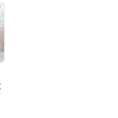
察
・
わ
め
ま