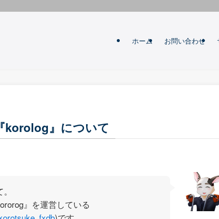
ホーム
お問い合わせ
korolog』について
て。
ororog』を運営している
orotsuke_fxdb
)です。