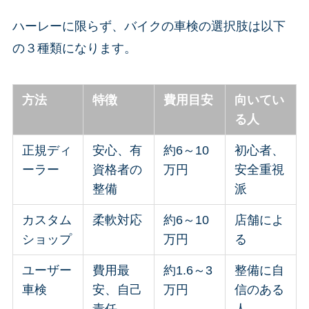
ハーレーに限らず、バイクの車検の選択肢は以下
の３種類になります。
方法
特徴
費用目安
向いてい
る人
正規ディ
安心、有
約6～10
初心者、
ーラー
資格者の
万円
安全重視
整備
派
カスタム
柔軟対応
約6～10
店舗によ
ショップ
万円
る
ユーザー
費用最
約1.6～3
整備に自
車検
安、自己
万円
信のある
責任
人