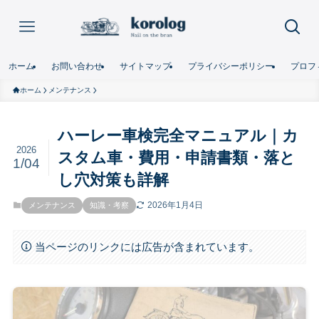
ホーム
お問い合わせ
サイトマップ
プライバシーポリシー
プロフ
ホーム
メンテナンス
ハーレー車検完全マニュアル｜カ
2026
スタム車・費用・申請書類・落と
1/04
し穴対策も詳解
2026年1月4日
メンテナンス
知識・考察
当ページのリンクには広告が含まれています。