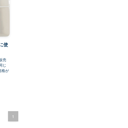
に使
販売
同じ
規格が
1